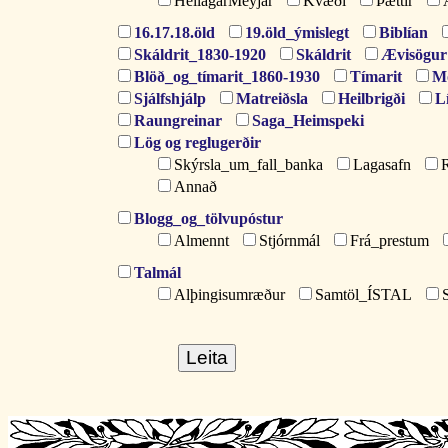
HeilagarMeyjar
Kvæði
Þættir
16.17.18.öld
19.öld_ýmislegt
Biblían
Skáldrit_1830-1920
Skáldrit
Ævisögur
Blöð_og_tímarit_1860-1930
Tímarit
M
Sjálfshjálp
Matreiðsla
Heilbrigði
L
Raungreinar
Saga_Heimspeki
Lög og reglugerðir
Skýrsla_um_fall_banka
Lagasafn
R
Annað
Blogg_og_tölvupóstur
Almennt
Stjórnmál
Frá_prestum
Talmál
Alþingisumræður
Samtöl_ÍSTAL