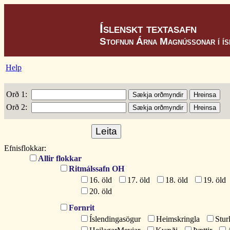
Íslenskt textasafn
Stofnun Árna Magnússonar í í
Help
Orð 1:
Orð 2:
Efnisflokkar:
Allir flokkar
Ritmálssafn OH
16. öld
17. öld
18. öld
19. öld
20. öld
Fornrit
Íslendingasögur
Heimskringla
Stur